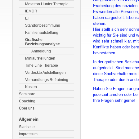
Metatron Hunter Therapie
Erarbeitung des sozialen
iEMDR
Es werden alle Personen,
haben dargestellt. Ebens
EFT
stehen.
Standortbestimmung
Hier stellt sich sehr sch
Familienaufstellung
wichtig für Sie sind und
Grafische
wird sehr schnell klar, m
Beziehungsanalyse
Konflikte haben oder bere
Anmeldung
bevorstehen.
Miniaufstellungen
In der grafischen Bezieh
Time Line Therapie
aufgedeckt. Sind manche 
Verdeckte Aufstellungen
diese Sachverhalte meist
Therapie oder durch ander
Verhandlungs Refraiming
Kosten
Haben Sie Fragen zur gr
Seminare
jederzeit anrufen oder b
Ihre Fragen sehr gerne!
Coaching
Über uns
Allgemein
Startseite
Impressum